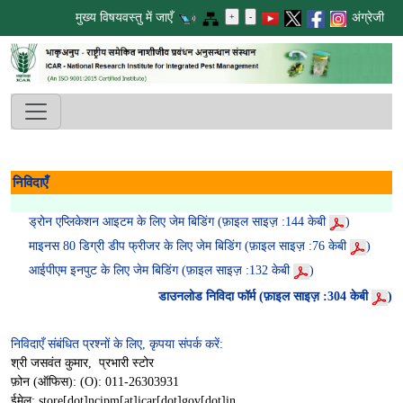
मुख्य विषयवस्तु में जाएँ
अंग्रेजी
निविदाएँ
ड्रोन एप्लिकेशन आइटम के लिए जेम बिडिंग ​ (फ़ाइल साइज़ :144 केबी
)
माइनस 80 डिग्री डीप फ्रीजर के लिए जेम बिडिंग ​ (फ़ाइल साइज़ :76 केबी
)
आईपीएम इनपुट के लिए जेम बिडिंग ​ (फ़ाइल साइज़ :132 केबी
)
डाउनलोड निविदा फॉर्म (फ़ाइल साइज़ :304 केबी
)
निविदाएँ संबंधित प्रश्नों के लिए, कृपया संपर्क करें:
श्री जसवंत कुमार, प्रभारी स्टोर
फ़ोन (ऑफिस): (O): 011-26303931
ईमेल: store[dot]ncipm[at]icar[dot]gov[dot]in