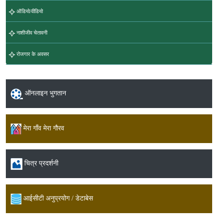
ऑडियो/वीडियो
नाशीजीव चेतावनी
रोजगार के अवसर
ऑनलाइन भुगतान
मेरा गाँव मेरा गौरव
चित्र प्रदर्शनी
आईसीटी अनुप्रयोग / डेटाबेस