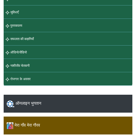
सुविधाएँ
पुस्तकालय
सफलता की कहानियाँ
ऑडियो/वीडियो
नाशीजीव चेतावनी
रोजगार के अवसर
ऑनलाइन भुगतान
मेरा गाँव मेरा गौरव