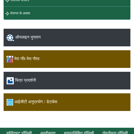
नाशीजीव चेतावनी
रोजगार के अवसर
ऑनलाइन भुगतान
मेरा गाँव मेरा गौरव
चित्र प्रदर्शनी
आईसीटी अनुप्रयोग / डेटाबेस
कॉपीराइट पॉलिसी
अस्वीकरण
हाइपरलिंकिंग पॉलिसी
गोपनीयता पॉलिसी