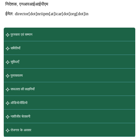
निदेशक, एनआरआईआईपीएम
ईमेल: director[dot]nriipm[at]icar[dot]org[dot]in
पुरस्कार एवं सम्मान
समितियाँ
सुविधाएँ
पुस्तकालय
सफलता की कहानियाँ
ऑडियो/वीडियो
नाशीजीव चेतावनी
रोजगार के अवसर